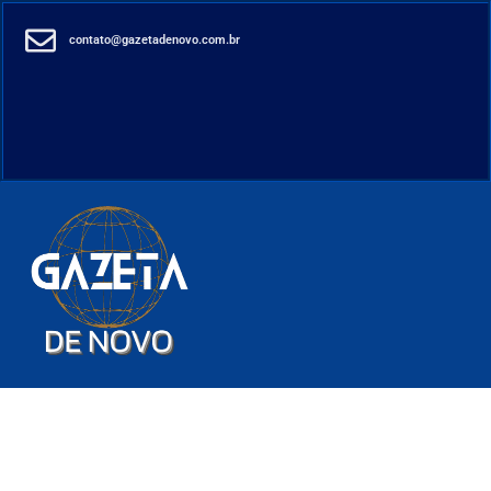
contato@gazetadenovo.com.br