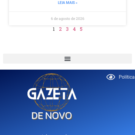
LEIA MAIS »
6 de agosto de 2026
1
2
3
4
5
Polític