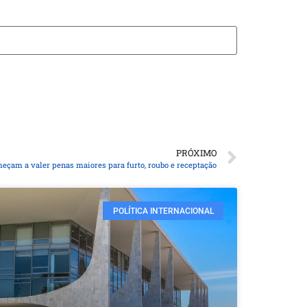
PRÓXIMO
eçam a valer penas maiores para furto, roubo e receptação
POLÍTICA INTERNACIONAL