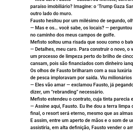
paraíso imobiliário? Imagine: o ‘Trump Gaza San
outro lado do muro.
Fausto hesitou por um milésimo de segundo, ol
— Mas e os… você sabe, os locais? — perguntou 
no caminho dos meus campos de golfe.
Mefisto soltou uma risada que soou como o bat
— Detalhes, meu caro. Para construir o novo, o 
um processo de limpeza perto do brilho de cinc
cansam, pois são financiados com dinheiro ian
Os olhos de Fausto brilharam com a sua luxúria 
de pesca imploravam por saída. Viu milionário
— Eles vão amar — exclamou Fausto, já pegando 
dizer, um “rebranding” necessário.
Mefisto estendeu o contrato, cuja tinta parec
— Assine aqui, Fausto. Eu lhe dou a terra limp
final, o resort será eterno, mesmo que as almas
E assim, entre um aperto de mãos e o som de uma
assistiria, em alta definição, Fausto vender o 