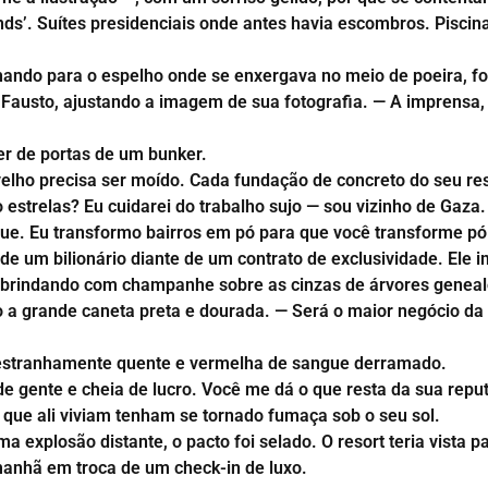
ds’. Suítes presidenciais onde antes havia escombros. Piscina
hando para o espelho onde se enxergava no meio de poeira, f
Fausto, ajustando a imagem de sua fotografia. — A imprensa,
er de portas de um bunker.
velho precisa ser moído. Cada fundação de concreto do seu res
o estrelas? Eu cuidarei do trabalho sujo — sou vizinho de Ga
que. Eu transformo bairros em pó para que você transforme pó
de um bilionário diante de um contrato de exclusividade. Ele 
s brindando com champanhe sobre as cinzas de árvores genealó
a grande caneta preta e dourada. — Será o maior negócio da 
ia estranhamente quente e vermelha de sangue derramado.
a de gente e cheia de lucro. Você me dá o que resta da sua re
 que ali viviam tenham se tornado fumaça sob o seu sol.
 explosão distante, o pacto foi selado. O resort teria vista 
amanhã em troca de um check-in de luxo.