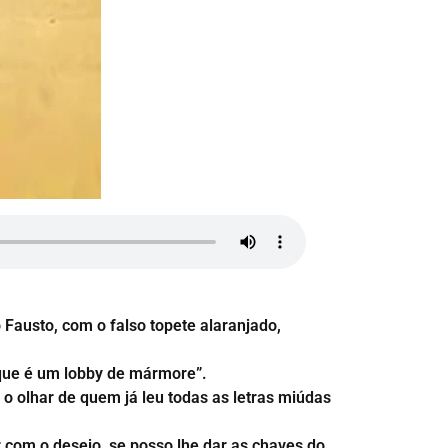
austo, com o falso topete alaranjado,
 que é um lobby de mármore”.
o olhar de quem já leu todas as letras miúdas
 com o desejo, se posso lhe dar as chaves do