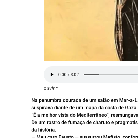
ouvir ^
Na penumbra dourada de um salão em Mar-a-Lago
suspirava diante de um mapa da costa de Gaza.
“É a melhor vista do Mediterrâneo”, resmungav
De um rastro de fumaça de charuto e pragmatism
da história.
— Meu caro Fausto — sussurrou Mefisto, conform