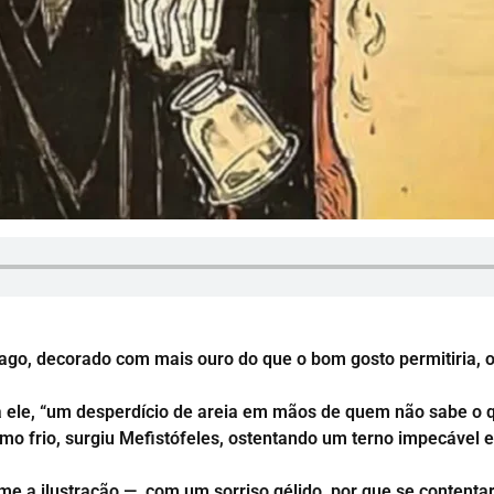
, decorado com mais ouro do que o bom gosto permitiria, o F
a ele, “um desperdício de areia em mãos de quem não sabe o
o frio, surgiu Mefistófeles, ostentando um terno impecável e 
e a ilustração —, com um sorriso gélido, por que se contentar