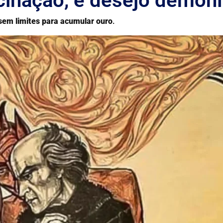
cinação, é desejo demon
sem limites para acumular ouro
.