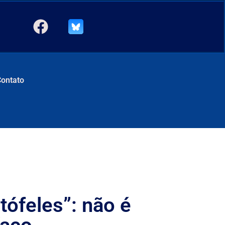
Contato
ófeles”: não é