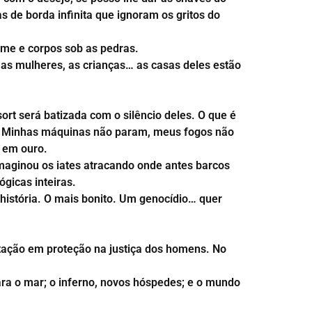
s de borda infinita que ignoram os gritos do
ome e corpos sob as pedras.
 as mulheres, as crianças… as casas deles estão
ort será batizada com o silêncio deles. O que é
za. Minhas máquinas não param, meus fogos não
 em ouro.
imaginou os iates atracando onde antes barcos
gicas inteiras.
história. O mais bonito. Um genocídio… quer
putação em proteção na justiça dos homens. No
para o mar; o inferno, novos hóspedes; e o mundo