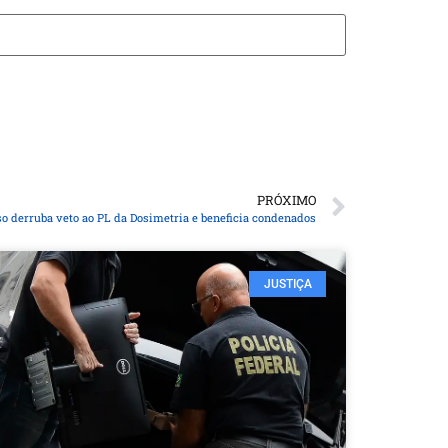
PRÓXIMO
so derruba veto ao PL da Dosimetria e beneficia condenados
JUSTIÇA