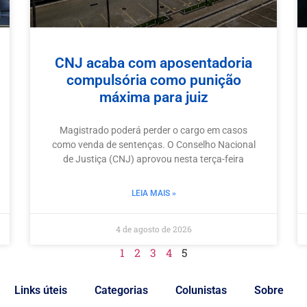
CNJ acaba com aposentadoria
compulsória como punição
máxima para juiz
Magistrado poderá perder o cargo em casos
como venda de sentenças. O Conselho Nacional
de Justiça (CNJ) aprovou nesta terça-feira
LEIA MAIS »
4 de agosto de 2026
1
2
3
4
5
Links úteis
Categorias
Colunistas
Sobre