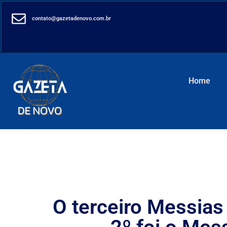
contato@gazetadenovo.com.br
Home
O terceiro Messias 