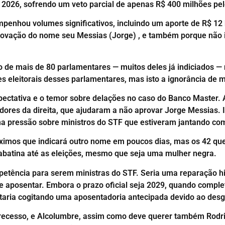
e 2026, sofrendo um veto parcial de apenas R$ 400 milhões pe
 empenhou volumes significativos, incluindo um aporte de R$ 12
provação do nome seu Messias (Jorge) , e também porque não 
 de mais de 80 parlamentares — muitos deles já indiciados — 
es eleitorais desses parlamentares, mas isto a ignorância de
tativa e o temor sobre delações no caso do Banco Master. A P
dores da direita, que ajudaram a não aprovar Jorge Messias.
a pressão sobre ministros do STF que estiveram jantando com
próximos que indicará outro nome em poucos dias, mas os 42 
abatina até as eleições, mesmo que seja uma mulher negra.
etência para serem ministras do STF. Seria uma reparação hi
e aposentar. Embora o prazo oficial seja 2029, quando comple
aria cogitando uma aposentadoria antecipada devido ao desgas
recesso, e Alcolumbre, assim como deve querer também Rodrig