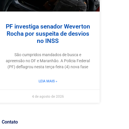
PF investiga senador Weverton
Rocha por suspeita de desvios
no INSS
São cumpridos mandados de busca e
apreensão no DF e Maranhão. A Polícia Federal
(PF) deflagrou nesta terça-feira (4) nova fase
LEIA MAIS »
4 de agosto de 2026
Contato