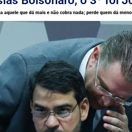
sias Bolsonaro, o 3º foi 
ha aquele que dá mais e não cobra nada; perde quem dá menos