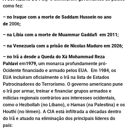
como fez:
– no Iraque com a morte de Saddam Hussein no ano
de
2006
;
– na Líbia com a morte de Muammar Gaddafi em 2011;
– na Venezuela com a prisão de Nicolas Maduro em 2026;
– no Irã a desde a Queda do Xá
Mohammad Reza
Pahlavi
em
1979,
um monarca profundamente pró-
Ocidente financiado e armado pelos EUA. Em 1984, os
EUA incluíram oficialmente o Irã na lista de Estados
Patrocinadores do Terrorismo. O governo americano pune
o Irã por armar, treinar e financiar grupos armados e
milícias regionais contrários aos interesses ocidentais,
como o Hezbollah (no Líbano), o Hamas
(na Palestina) e os
Houthi (no Iêmen). A CIA está infiltrada a décadas dentro
do Irã e atuado na eliminação dos principais líderes do
país: