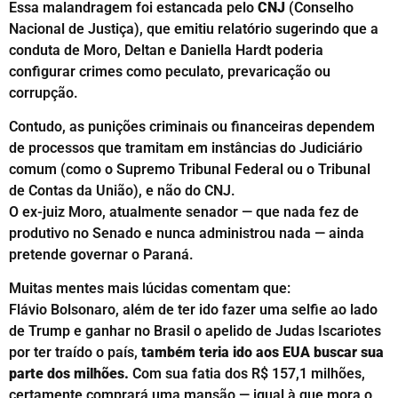
Essa malandragem foi estancada pelo
CNJ
(Conselho
Nacional de Justiça), que emitiu relatório sugerindo que a
conduta de Moro, Deltan e Daniella Hardt poderia
configurar crimes como peculato, prevaricação ou
corrupção.
Contudo, as punições criminais ou financeiras dependem
de processos que tramitam em instâncias do Judiciário
comum (como o Supremo Tribunal Federal ou o Tribunal
de Contas da União), e não do CNJ.
O ex-juiz Moro, atualmente senador — que nada fez de
produtivo no Senado e nunca administrou nada — ainda
pretende governar o Paraná.
Muitas mentes mais lúcidas comentam que:
Flávio Bolsonaro, além de ter ido fazer uma selfie ao lado
de Trump e ganhar no Brasil o apelido de Judas Iscariotes
por ter traído o país,
também teria ido aos EUA buscar sua
parte dos milhões.
Com sua fatia dos R$ 157,1 milhões,
certamente comprará uma mansão — igual à que mora o