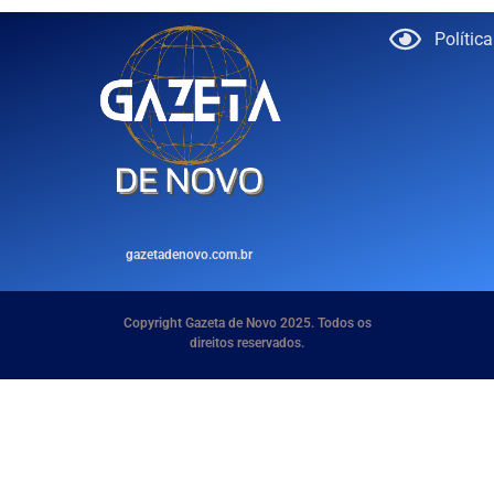
Polític
gazetadenovo.com.br
Copyright Gazeta de Novo 2025. Todos os
direitos reservados.