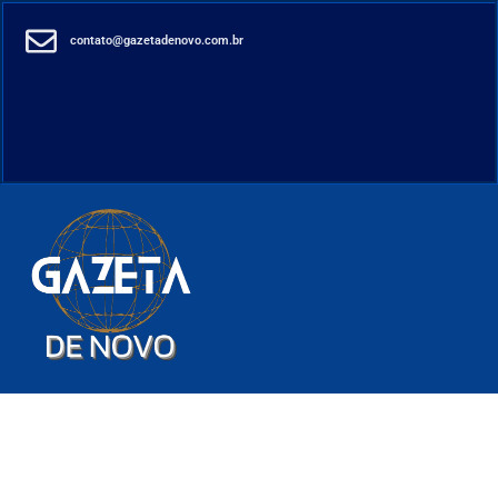
contato@gazetadenovo.com.br