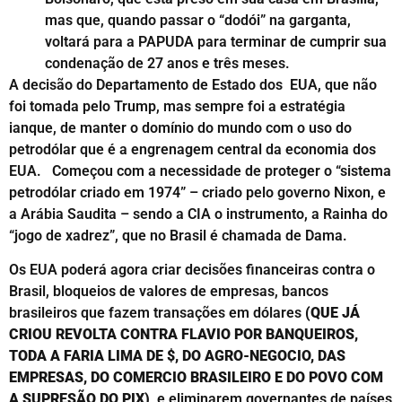
mas que, quando passar o “dodói” na garganta,
voltará para a PAPUDA para terminar de cumprir sua
condenação de 27 anos e três meses.
A decisão do Departamento de Estado dos EUA, que não
foi tomada pelo Trump, mas sempre foi a estratégia
ianque, de manter o domínio do mundo com o uso do
petrodólar que é a engrenagem central da economia dos
EUA. Começou com a necessidade de proteger o “sistema
petrodólar criado em 1974” – criado pelo governo Nixon, e
a Arábia Saudita – sendo a CIA o instrumento, a Rainha do
“jogo de xadrez”, que no Brasil é chamada de Dama.
Os EUA poderá agora criar decisões financeiras contra o
Brasil, bloqueios de valores de empresas, bancos
brasileiros que fazem transações em dólares
(QUE JÁ
CRIOU REVOLTA CONTRA FLAVIO POR BANQUEIROS,
TODA A FARIA LIMA DE $, DO AGRO-NEGOCIO, DAS
EMPRESAS, DO COMERCIO BRASILEIRO E DO POVO COM
A SUPRESÃO DO PIX)
e eliminarem governantes de países