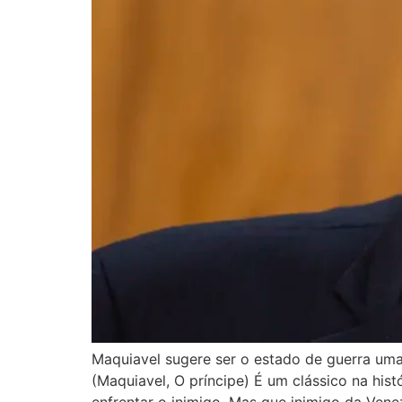
Maquiavel sugere ser o estado de guerra uma
(Maquiavel, O príncipe) É um clássico na hist
enfrentar o inimigo. Mas que inimigo da Vene