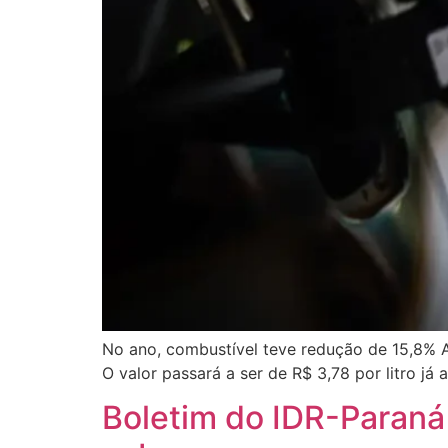
No ano, combustível teve redução de 15,8% A 
O valor passará a ser de R$ 3,78 por litro já 
Boletim do IDR-Paraná