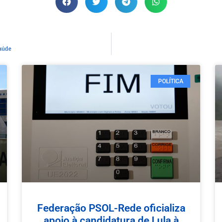
saúde
POLÍTICA
Federação PSOL-Rede oficializa
apoio à candidatura de Lula à