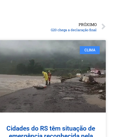
PRÓXIMO
G20 chega a declaração final
CLIMA
Cidades do RS têm situação de
emergência reconhecida pela