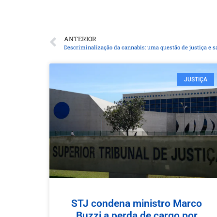
ANTERIOR
Descriminalização da cannabis: uma questão de justiça e 
JUSTIÇA
STJ condena ministro Marco
Buzzi a perda de cargo por