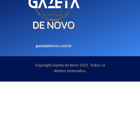
gazetadenovo.com.br
Copyright Gazeta de Novo 2025. Todos os
direitos reservados.