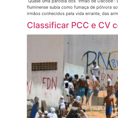
Quase uma parodia dos “Irmão de Dacobé”: D
fluminense subia como fumaça de pólvora sobr
irmãos conhecidos pela vida errante, das ar
Classificar PCC e CV c