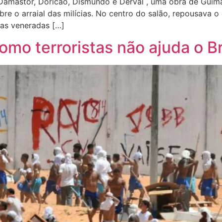
amastor, Doricão, Dismundo e Derval , uma obra de Guima
e o arraial das milícias. No centro do salão, repousava o
mas veneradas […]
omo terroristas não ajuda o Br