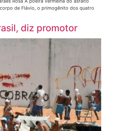
rães Rosa A poeira vermelha do asfalto
 corpo de Flávio, o primogênito dos quatro
asil, diz promotor