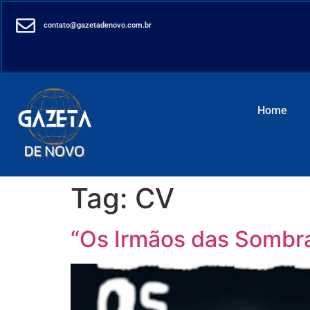
contato@gazetadenovo.com.br
Home
Tag:
CV
“Os Irmãos das Sombras