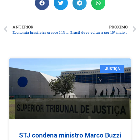
ANTERIOR
PRÓXIMO
Economia brasileira cresce 1,1% no 1º trimestre
Brasil deve voltar a ser 10ª maior economia após resultado do PIB
JUSTIÇA
STJ condena ministro Marco Buzzi