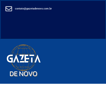
contato@gazetadenovo.com.br