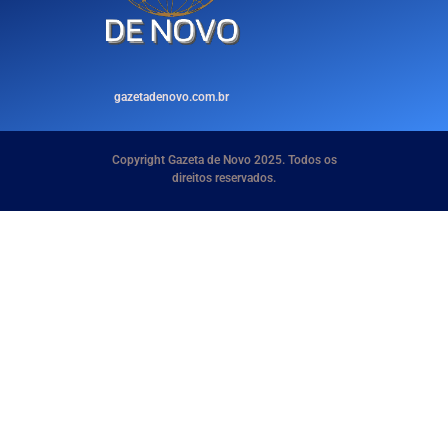
gazetadenovo.com.br
Copyright Gazeta de Novo 2025. Todos os
direitos reservados.