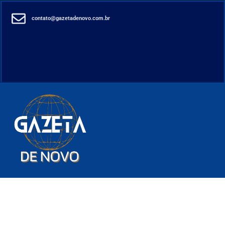
contato@gazetadenovo.com.br