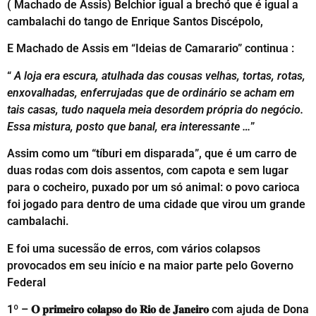
( Machado de Assis) Belchior igual a brechó que é igual a
cambalachi do tango de Enrique Santos Discépolo,
E Machado de Assis em “Ideias de Camarario” continua :
“
A loja era escura, atulhada das cousas velhas, tortas, rotas,
enxovalhadas, enferrujadas que de ordinário se acham em
tais casas, tudo naquela meia desordem própria do negócio.
Essa mistura, posto que banal, era interessante …
”
Assim como um “tíburi em disparada”, que é um carro de
duas rodas com dois assentos, com capota e sem lugar
para o cocheiro, puxado por um só animal: o povo carioca
foi jogado para dentro de uma cidade que virou um grande
cambalachi.
E foi uma sucessão de erros, com vários colapsos
provocados em seu início e na maior parte pelo Governo
Federal
1º – 𝐎 𝐩𝐫𝐢𝐦𝐞𝐢𝐫𝐨 𝐜𝐨𝐥𝐚𝐩𝐬𝐨 𝐝𝐨 𝐑𝐢𝐨 𝐝𝐞 𝐉𝐚𝐧𝐞𝐢𝐫𝐨 com ajuda de Dona