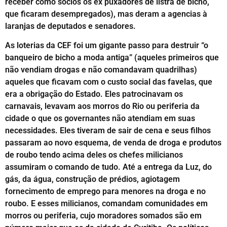
receber como sócios os ex puxadores de listra de bicho,
que ficaram desempregados), mas deram a agencias à
laranjas de deputados e senadores.
As loterias da CEF foi um gigante passo para destruir “o
banqueiro de bicho a moda antiga” (aqueles primeiros que
não vendiam drogas e não comandavam quadrilhas)
aqueles que ficavam com o custo social das favelas, que
era a obrigação do Estado. Eles patrocinavam os
carnavais, levavam aos morros do Rio ou periferia da
cidade o que os governantes não atendiam em suas
necessidades. Eles tiveram de sair de cena e seus filhos
passaram ao novo esquema, de venda de droga e produtos
de roubo tendo acima deles os chefes milicianos
assumiram o comando de tudo. Até a entrega da Luz, do
gás, da água, construção de prédios, agiotagem
fornecimento de emprego para menores na droga e no
roubo. E esses milicianos, comandam comunidades em
morros ou periferia, cujo moradores somados são em