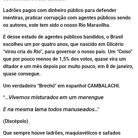
Ladrões pagos com dinheiro público para defender
mentiras, praticar corrupção com agentes públicos sendo
os autores, este tem sido o nosso Rio Maravilha.
E desse estado de agentes públicos bandidos, o Brasil
escolheu um por quatro anos, que nascido em Glicério
“virou cria do Rio”, para governar o nosso país. Um “Coiso”
que por pouco menos de 1,5% dos votos, quase vira um
ditador e um mês depois por muito pouco, em 8 de janeiro,
quase consegue.
Um verdadeiro “Brechó” em espanhol CAMBALACHI.
“…𝘝𝘪𝘷𝘦𝘮𝘰𝘴 𝘮𝘪𝘴𝘵𝘶𝘳𝘢𝘥𝘰𝘴 𝘦𝘮 𝘶𝘮 𝘮𝘦𝘳𝘦𝘯𝘨𝘶𝘦
𝘌 𝘯𝘢 𝘮𝘦𝘴𝘮𝘢 𝘭𝘢𝘮𝘢 𝘵𝘰𝘥𝘰𝘴 𝘮𝘢𝘯𝘶𝘴𝘦𝘢𝘥𝘰𝘴…”
(Discépolo)
Que sempre houve ladrões, maquiavélicos e safados