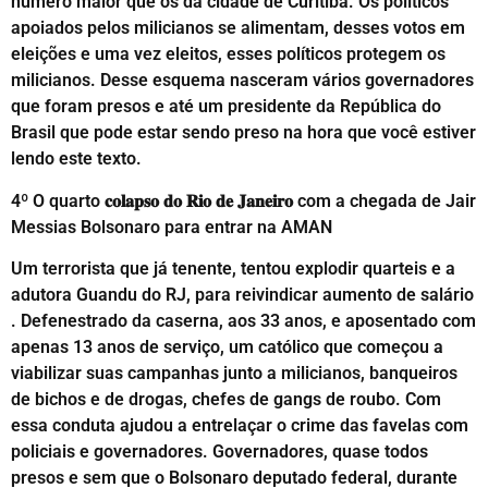
número maior que os da cidade de Curitiba. Os políticos
apoiados pelos milicianos se alimentam, desses votos em
eleições e uma vez eleitos, esses políticos protegem os
milicianos. Desse esquema nasceram vários governadores
que foram presos e até um presidente da República do
Brasil que pode estar sendo preso na hora que você estiver
lendo este texto.
4º O quarto 𝐜𝐨𝐥𝐚𝐩𝐬𝐨 𝐝𝐨 𝐑𝐢𝐨 𝐝𝐞 𝐉𝐚𝐧𝐞𝐢𝐫𝐨 com a chegada de Jair
Messias Bolsonaro para entrar na AMAN
Um terrorista que já tenente, tentou explodir quarteis e a
adutora Guandu do RJ, para reivindicar aumento de salário
. Defenestrado da caserna, aos 33 anos, e aposentado com
apenas 13 anos de serviço, um católico que começou a
viabilizar suas campanhas junto a milicianos, banqueiros
de bichos e de drogas, chefes de gangs de roubo. Com
essa conduta ajudou a entrelaçar o crime das favelas com
policiais e governadores. Governadores, quase todos
presos e sem que o Bolsonaro deputado federal, durante