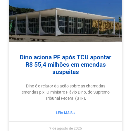
Dino aciona PF após TCU apontar
R$ 55,4 milhões em emendas
suspeitas
Dino é o relator da ação sobre as chamadas
emendas pix. O ministro Flávio Dino, do Supremo
Tribunal Federal (STF),
LEIA MAIS »
7 de agosto de 2026