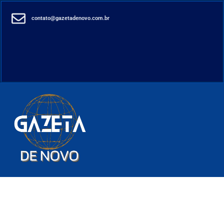
contato@gazetadenovo.com.br