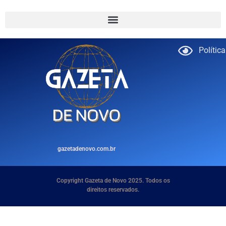
Polític
gazetadenovo.com.br
Copyright Gazeta de Novo 2025. Todos os
direitos reservados.