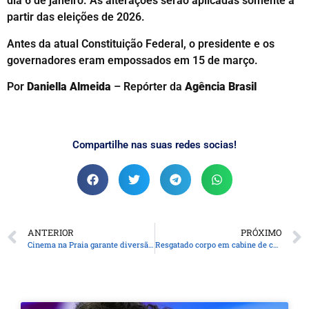
dia 6 de janeiro. As alterações serão aplicadas somente a
partir das eleições de 2026.
Antes da atual Constituição Federal, o presidente e os
governadores eram empossados em 15 de março.
Por
Daniella Almeida
– Repórter da
Agência Brasil
Compartilhe nas suas redes socias!
ANTERIOR
PRÓXIMO
Cinema na Praia garante diversão e educação ambiental a crianças no Verão Maior Paraná
Resgatado corpo em cabine de caminhão submerso após queda de ponte