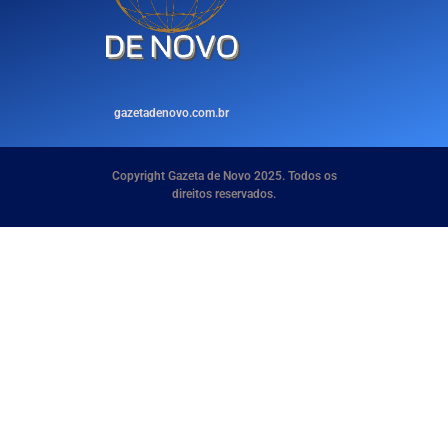
gazetadenovo.com.br
Copyright Gazeta de Novo 2025. Todos os
direitos reservados.