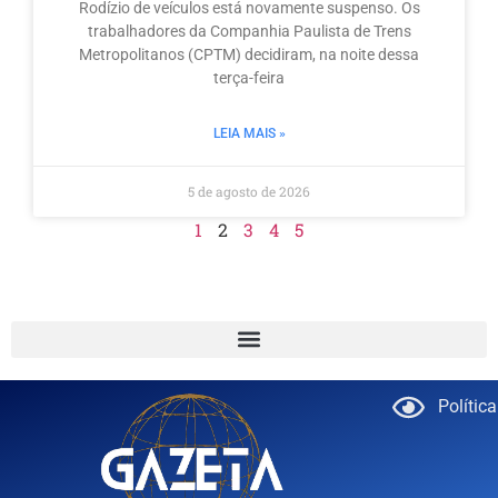
Rodízio de veículos está novamente suspenso. Os
trabalhadores da Companhia Paulista de Trens
Metropolitanos (CPTM) decidiram, na noite dessa
terça-feira
LEIA MAIS »
5 de agosto de 2026
1
2
3
4
5
Polític