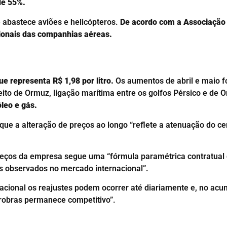
 de 55%.
 abastece aviões e helicópteros.
De acordo com a Associação 
cionais das companhias aéreas.
e representa R$ 1,98 por litro.
Os aumentos de abril e maio fo
reito de Ormuz, ligação marítima entre os golfos Pérsico e de
leo e gás.
 que a alteração de preços ao longo “reflete a atenuação do c
 preços da empresa segue uma “fórmula paramétrica contratual
s observados no mercado internacional”.
cional os reajustes podem ocorrer até diariamente e, no acum
etrobras permanece competitivo”.