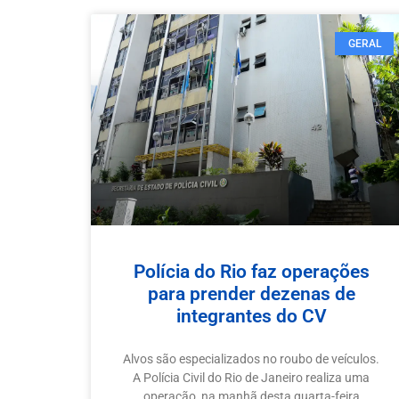
GERAL
Polícia do Rio faz operações
para prender dezenas de
integrantes do CV
Alvos são especializados no roubo de veículos.
A Polícia Civil do Rio de Janeiro realiza uma
operação, na manhã desta quarta-feira