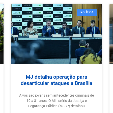
POLÍTICA
MJ detalha operação para
desarticular ataques a Brasília
Alvos são jovens sem antecedentes criminais de
19 a 31 anos. O Ministério da Justiça e
Segurança Pública (MJSP) detalhou