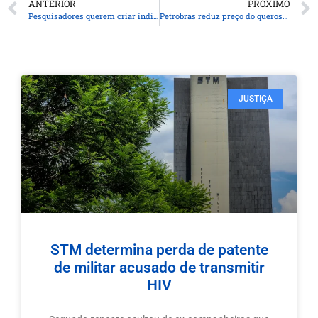
ANTERIOR
PRÓXIMO
Pesquisadores querem criar índice para “traduzir” estresse ambiental
Petrobras reduz preço do querosene de aviação em 14,2%
JUSTIÇA
STM determina perda de patente
de militar acusado de transmitir
HIV