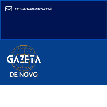
contato@gazetadenovo.com.br