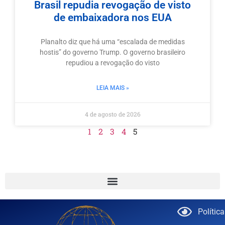
Brasil repudia revogação de visto
de embaixadora nos EUA
Planalto diz que há uma “escalada de medidas
hostis” do governo Trump. O governo brasileiro
repudiou a revogação do visto
LEIA MAIS »
4 de agosto de 2026
1
2
3
4
5
Polític