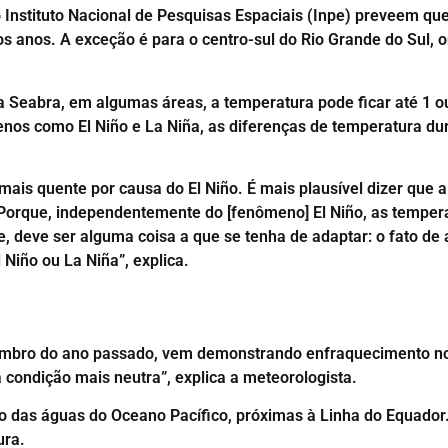
o Instituto Nacional de Pesquisas Espaciais (Inpe) preveem qu
 anos. A exceção é para o centro-sul do Rio Grande do Sul, o
 Seabra, em algumas áreas, a temperatura pode ficar até 1 o
enos como El Niño e La Niña, as diferenças de temperatura du
tá mais quente por causa do El Niño. É mais plausível dizer que
Porque, independentemente do [fenômeno] El Niño, as temperat
e, deve ser alguma coisa a que se tenha de adaptar: o fato de
iño ou La Niña”, explica.
zembro do ano passado, vem demonstrando enfraquecimento no
 condição mais neutra”, explica a meteorologista.
das águas do Oceano Pacífico, próximas à Linha do Equador.
ura.