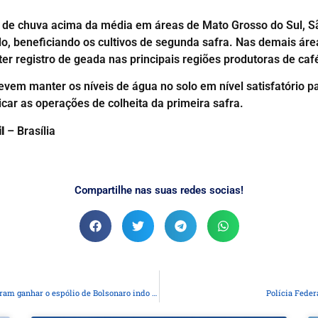
o de chuva acima da média em áreas de Mato Grosso do Sul, Sã
, beneficiando os cultivos de segunda safra. Nas demais área
ter registro de geada nas principais regiões produtoras de c
evem manter os níveis de água no solo em nível satisfatório p
car as operações de colheita da primeira safra.
l
– Brasília
Compartilhe nas suas redes socias!
Tarcísio e Caiado, ignorando a verdade dita por Lula, procuram ganhar o espólio de Bolsonaro indo à Israel
Polícia Fede