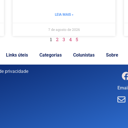
LEIA MAIS »
7 de agosto de 2026
1
2
3
4
5
Links úteis
Categorias
Colunistas
Sobre
 de privacidade
Email