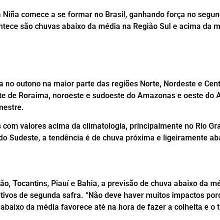
 Niña comece a se formar no Brasil, ganhando força no segun
ntece são chuvas abaixo da média na Região Sul e acima da mé
a no outono na maior parte das regiões Norte, Nordeste e Ce
te de Roraima, noroeste e sudoeste do Amazonas e oeste do A
mestre.
s com valores acima da climatologia, principalmente no Rio Gr
do Sudeste, a tendência é de chuva próxima e ligeiramente ab
o, Tocantins, Piauí e Bahia, a previsão de chuva abaixo da mé
 cultivos de segunda safra. “Não deve haver muitos impactos p
abaixo da média favorece até na hora de fazer a colheita e o t