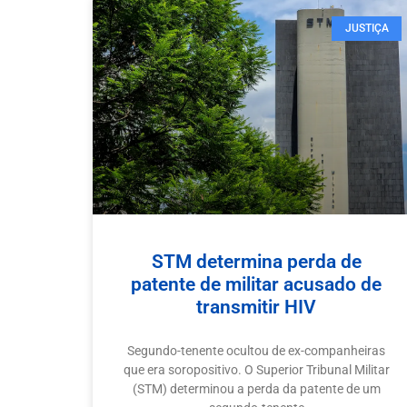
JUSTIÇA
STM determina perda de
patente de militar acusado de
transmitir HIV
Segundo-tenente ocultou de ex-companheiras
que era soropositivo. O Superior Tribunal Militar
(STM) determinou a perda da patente de um