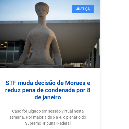
JUSTIÇA
STF muda decisão de Moraes e
reduz pena de condenada por 8
de janeiro
Caso foi julgado em sessão virtual nesta
semana. Por maioria de 6 a 4, o plenário do
Supremo Tribunal Federal