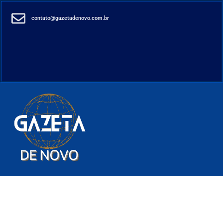
contato@gazetadenovo.com.br