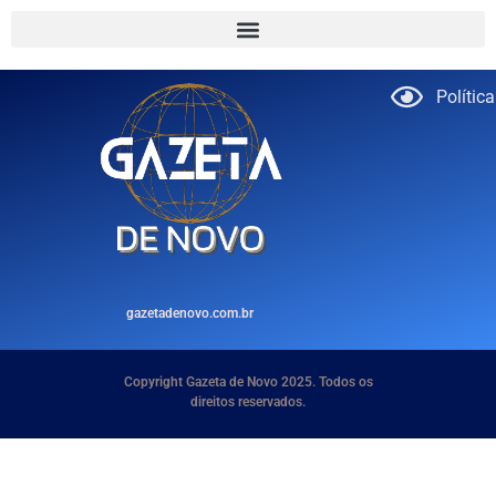
Polític
gazetadenovo.com.br
Copyright Gazeta de Novo 2025. Todos os
direitos reservados.