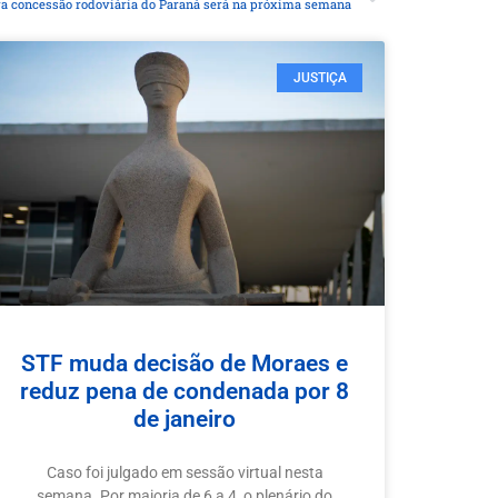
ova concessão rodoviária do Paraná será na próxima semana
JUSTIÇA
STF muda decisão de Moraes e
reduz pena de condenada por 8
de janeiro
Caso foi julgado em sessão virtual nesta
semana. Por maioria de 6 a 4, o plenário do