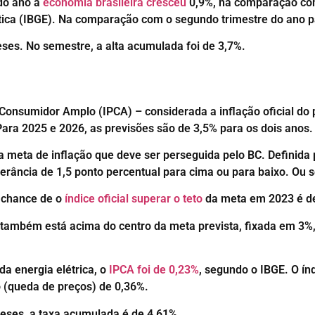
do ano a
economia brasileira cresceu
0,9%, na comparação com
tística (IBGE). Na comparação com o segundo trimestre do ano
eses. No semestre, a alta acumulada foi de 3,7%.
 Consumidor Amplo (IPCA) – considerada a inflação oficial do
Para 2025 e 2026, as previsões são de 3,5% para os dois anos
da meta de inflação que deve ser perseguida pelo BC. Definid
erância de 1,5 ponto percentual para cima ou para baixo. Ou sej
 chance de o
índice oficial superar o teto
da meta em 2023 é d
também está acima do centro da meta prevista, fixada em 3%, 
da energia elétrica, o
IPCA foi de 0,23%
, segundo o IBGE. O ín
 (queda de preços) de 0,36%.
eses, a taxa acumulada é de 4,61%.