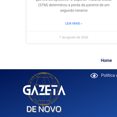
(STM) determinou a perda da patente de um
segundo-tenente
LEIA MAIS »
7 de agosto de 2026
Home
Política