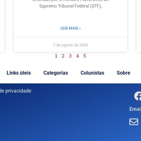
Supremo Tribunal Federal (STF),
LEIA MAIS »
7 de agosto de 2026
1
2
3
4
5
Links úteis
Categorias
Colunistas
Sobre
 de privacidade
Email