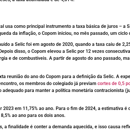
al usa como principal instrumento a taxa básica de juros – a 
queda da inflação, o Copom iniciou, no mês passado, um ciclo 
nuído a Selic foi em agosto de 2020, quando a taxa caiu de 2
epois disso, o Copom elevou a Selic por 12 vezes consecuti
rgia e de combustíveis. A partir de agosto do ano passado, m
sexta reunião do ano do Copom para a definição da Selic. A exp
 encontro, os membros do colegiado já previam
cortes de 0,5 p
o adequado para manter a política monetária contracionista 
ar 2023 em 11,75% ao ano. Para o fim de 2024, a estimativa é 
m 8,5% ao ano para os dois anos.
 a finalidade é conter a demanda aquecida, e isso causa refl