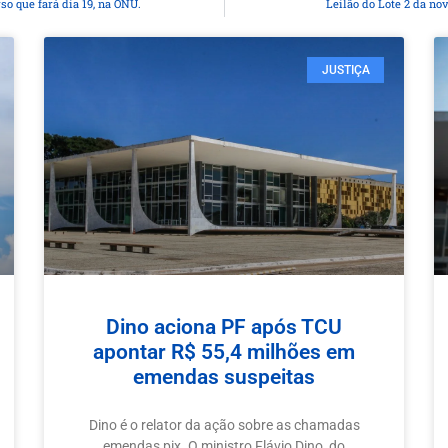
o que fará dia 19, na ONU.
Leilão do Lote 2 da n
JUSTIÇA
Dino aciona PF após TCU
apontar R$ 55,4 milhões em
emendas suspeitas
Dino é o relator da ação sobre as chamadas
emendas pix. O ministro Flávio Dino, do