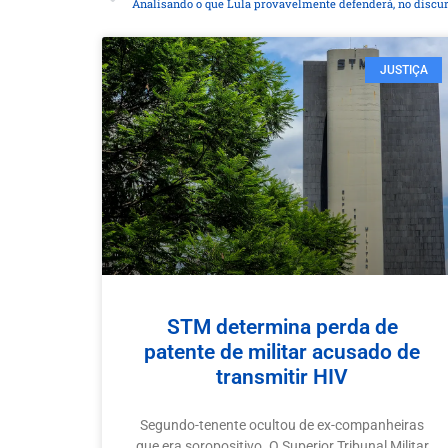
Analisando o que Lula provavelmente defenderá, no discurs
JUSTIÇA
STM determina perda de
patente de militar acusado de
transmitir HIV
Segundo-tenente ocultou de ex-companheiras
que era soropositivo. O Superior Tribunal Militar