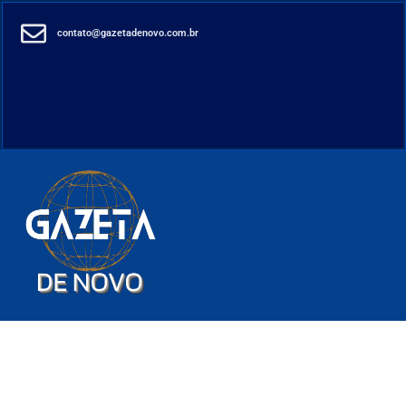
contato@gazetadenovo.com.br