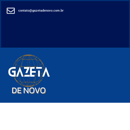
contato@gazetadenovo.com.br