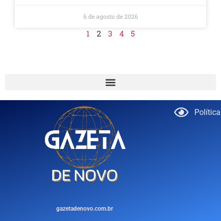
6 de agosto de 2026
1
2
3
4
5
Polític
gazetadenovo.com.br