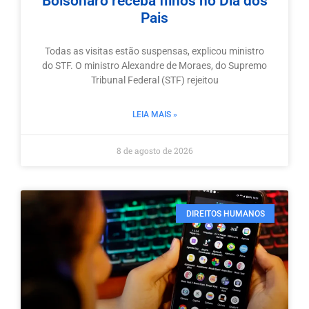
Bolsonaro receba filhos no Dia dos
Pais
Todas as visitas estão suspensas, explicou ministro
do STF. O ministro Alexandre de Moraes, do Supremo
Tribunal Federal (STF) rejeitou
LEIA MAIS »
8 de agosto de 2026
DIREITOS HUMANOS