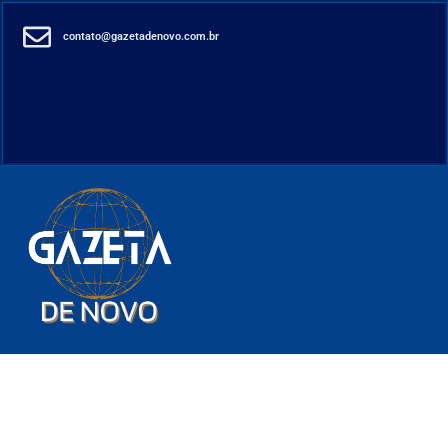
contato@gazetadenovo.com.br