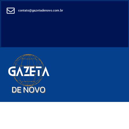
contato@gazetadenovo.com.br