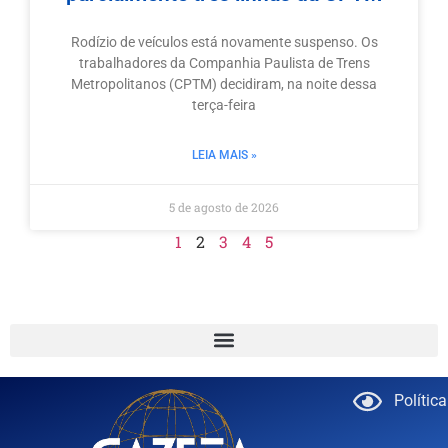
Rodízio de veículos está novamente suspenso. Os
trabalhadores da Companhia Paulista de Trens
Metropolitanos (CPTM) decidiram, na noite dessa
terça-feira
LEIA MAIS »
5 de agosto de 2026
1
2
3
4
5
Polític