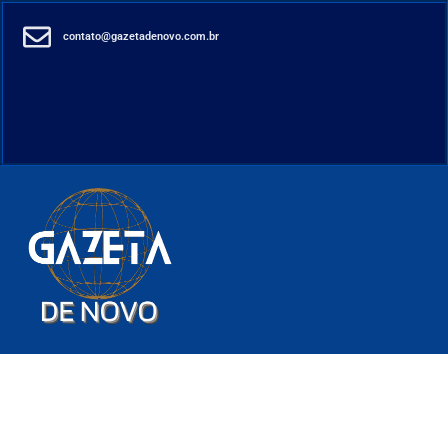
contato@gazetadenovo.com.br