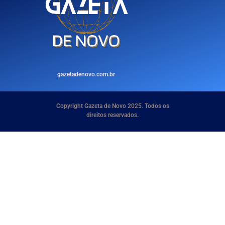
gazetadenovo.com.br
Copyright Gazeta de Novo 2025. Todos os
direitos reservados.