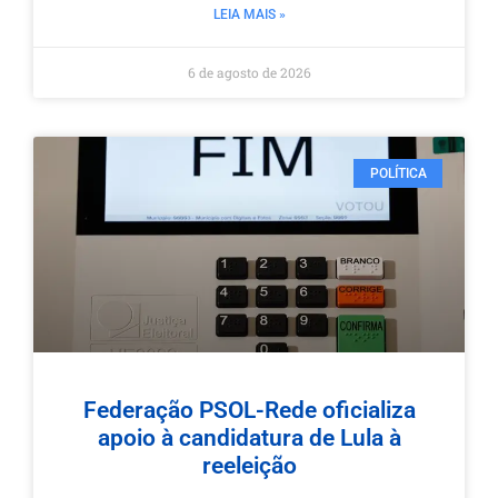
LEIA MAIS »
6 de agosto de 2026
POLÍTICA
Federação PSOL-Rede oficializa
apoio à candidatura de Lula à
reeleição