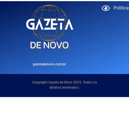
Polític
gazetadenovo.com.br
Copyright Gazeta de Novo 2025. Todos os
direitos reservados.