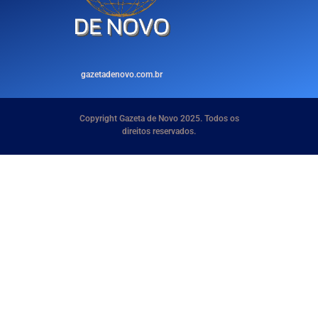
gazetadenovo.com.br
Copyright Gazeta de Novo 2025. Todos os
direitos reservados.