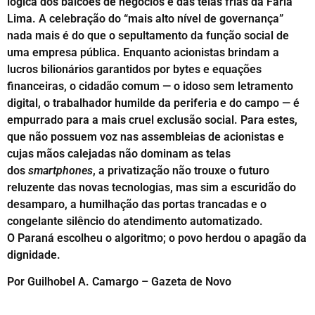
lógica dos balcões de negócios e das telas frias da Faria
Lima. A celebração do “mais alto nível de governança”
nada mais é do que o sepultamento da função social de
uma empresa pública. Enquanto acionistas brindam a
lucros bilionários garantidos por bytes e equações
financeiras, o cidadão comum — o idoso sem letramento
digital, o trabalhador humilde da periferia e do campo — é
empurrado para a mais cruel exclusão social. Para estes,
que não possuem voz nas assembleias de acionistas e
cujas mãos calejadas não dominam as telas
dos
smartphones
, a privatização não trouxe o futuro
reluzente das novas tecnologias, mas sim a escuridão do
desamparo, a humilhação das portas trancadas e o
congelante silêncio do atendimento automatizado.
O Paraná escolheu o algoritmo; o povo herdou o apagão da
dignidade.
Por Guilhobel A. Camargo – Gazeta de Novo