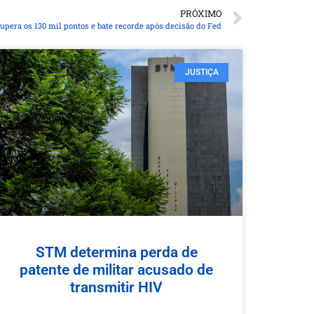
PRÓXIMO
supera os 130 mil pontos e bate recorde após decisão do Fed
JUSTIÇA
STM determina perda de
patente de militar acusado de
transmitir HIV