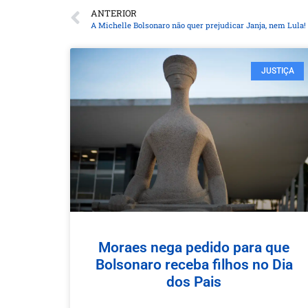
ANTERIOR
A Michelle Bolsonaro não quer prejudicar Janja, nem Lula!
JUSTIÇA
Moraes nega pedido para que
Bolsonaro receba filhos no Dia
dos Pais