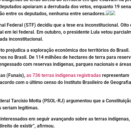
 deputados apoiaram a derrubada dos vetos, enquanto 19 sen
ção entre os deputados, nenhuma entre senadores.
l Federal (STF) decidiu que a tese era inconstitucional. Oit
ral em lei federal. Em outubro, o presidente Lula vetou parcial
ada inconstitucional.
eto prejudica a exploração econômica dos territórios do Bras
mos no Brasil. De 114 milhões de hectares de terra para reser
á engessado com reservas indígenas, parques nacionais e áreas
as (Funais),
as 736 terras indígenas registradas
representam 13
rdo com o último censo do Instituto Brasileiro de Geografia e
deral Tarcísio Motta (PSOL-RJ) argumentou que a Constituiçã
s seriam legítimas.
 interessados em seguir avançando sobre as terras indígenas
ireito de existir”, afirmou.