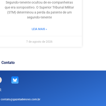
Segundo-tenente ocultou de ex-companheiras
que era soropositivo. O Superior Tribunal Militar
(STM) determinou a perda da patente de um
segundo-tenente
LEIA MAIS »
7 de agosto de 2026
Contato
:
contato@gazetadenovo.com.br