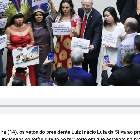
ra (14), os vetos do presidente Luiz Inácio Lula da Silva ao pr
s indígenas só terão direito ao território em que estavam na 