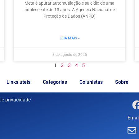
Meta é apurar automutilação e suicídio de uma
adolescente de 13 anos. A Agência Nacional de
Proteção de Dados (ANPD)
LEIA MAIS »
8 de agosto de 2026
1
2
3
4
5
Links úteis
Categorias
Colunistas
Sobre
 de privacidade
Email