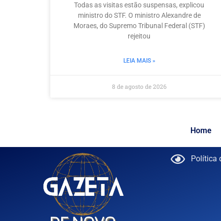
Todas as visitas estão suspensas, explicou
ministro do STF. O ministro Alexandre de
Moraes, do Supremo Tribunal Federal (STF)
rejeitou
LEIA MAIS »
8 de agosto de 2026
Home
Política