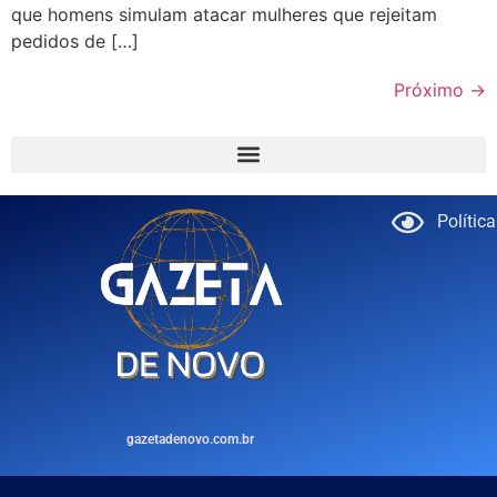
que homens simulam atacar mulheres que rejeitam
pedidos de […]
Próximo
→
Polític
gazetadenovo.com.br