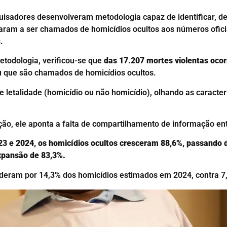
uisadores desenvolveram metodologia capaz de identificar, de
aram a ser chamados de homicídios ocultos aos números oficia
.
etodologia, verificou-se que
das 17.207 mortes violentas oco
u que são chamados de homicídios ocultos.
 letalidade (homicídio ou não homicídio), olhando as caracter
ção, ele aponta a falta de compartilhamento de informação entr
23 e 2024, os homicídios ocultos cresceram 88,6%, passando 
expansão de 83,3%.
nderam por 14,3% dos homicídios estimados em 2024, contra 