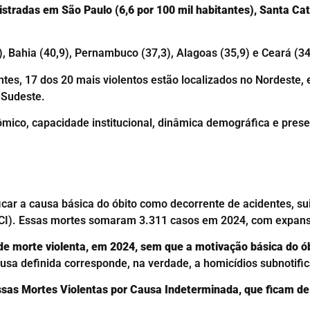
stradas em São Paulo (6,6 por 100 mil habitantes), Santa Catar
 Bahia (40,9), Pernambuco (37,3), Alagoas (35,9) e Ceará (34
ntes, 17 dos 20 mais violentos estão localizados no Nordeste,
 Sudeste.
ômico, capacidade institucional, dinâmica demográfica e pres
car a causa básica do óbito como decorrente de acidentes, su
CI). Essas mortes somaram 3.311 casos em 2024, com expans
e morte violenta, em 2024, sem que a motivação básica do óbi
sa definida corresponde, na verdade, a homicídios subnotifi
sas Mortes Violentas por Causa Indeterminada, que ficam de f