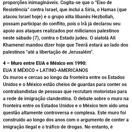
proporções inimagináveis. Cogita-se que o “Eixo de
Resistência” contra Israel, que inclui a Síria, o Hamas (que
atacou Israel hoje) e o grupo xiita libanês Hezbollah,
possam participar do conflito, pois o Irã já declarou seu
apoio aos ataques realizados por milicianos palestinos
neste sábado (7), contra o Estado judeu. O aiatolá Ali
Khamenei mandou dizer hoje que Teerã estará ao lado dos
palestinos “até a libertação de Jerusalém”.
4 – Muro entre EUA e México em 1990:
EUA X MÉXICO + LATINO-AMERICANOS
Os muros e cercas ao longo da fronteira entre os Estados
Unidos e o México estão cheios de guardas para conter os
contrabandistas de pessoas que recrutam motoristas para
a rede de imigração clandestina. O debate sobre o muro na
fronteira entre os Estados Unidos e o México tem sido uma
questão altamente controversa e complexa. Este muro foi
construído ao longo dos anos com o argumento de conter a
imigração ilegal e o tráfico de drogas. No entanto, é