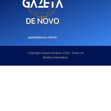
gazetadenovo.com.br
Copyright Gazeta de Novo 2025. Todos os
direitos reservados.