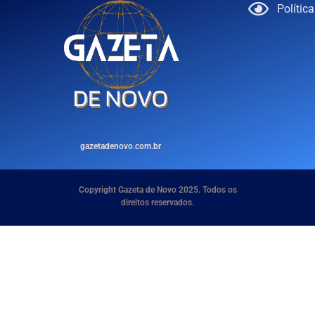
Polític
gazetadenovo.com.br
Copyright Gazeta de Novo 2025. Todos os
direitos reservados.