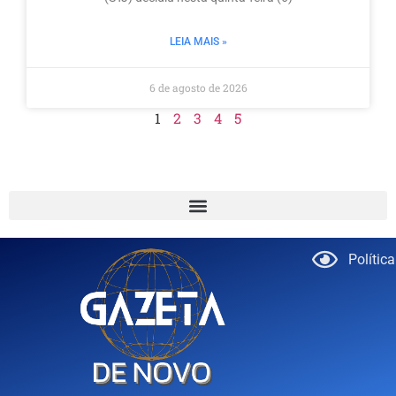
LEIA MAIS »
6 de agosto de 2026
1
2
3
4
5
Polític