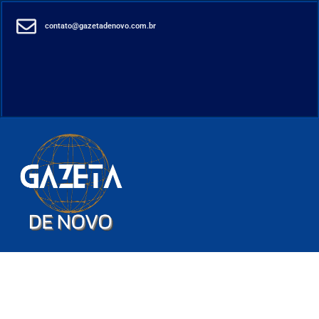
contato@gazetadenovo.com.br