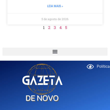
LEIA MAIS »
5 de agosto de 2026
1
2
3
4
5
Polític