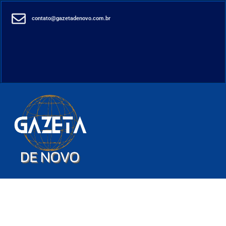
contato@gazetadenovo.com.br