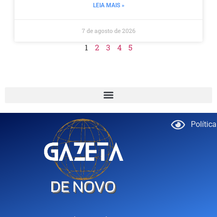
LEIA MAIS »
7 de agosto de 2026
1
2
3
4
5
Polític