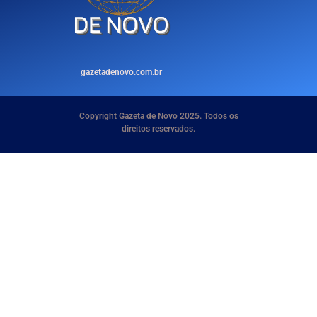
gazetadenovo.com.br
Copyright Gazeta de Novo 2025. Todos os
direitos reservados.