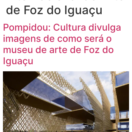
de Foz do Iguaçu
Pompidou: Cultura divulga
imagens de como será o
museu de arte de Foz do
Iguaçu