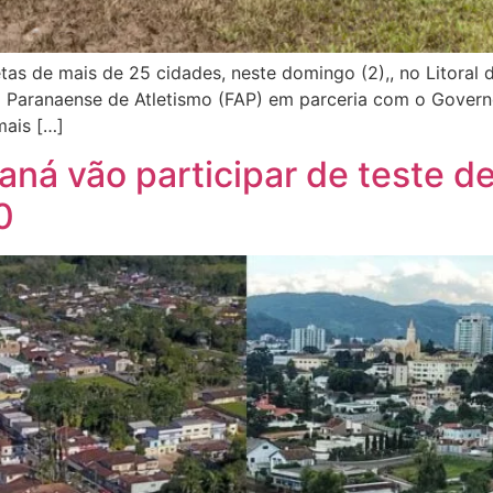
letas de mais de 25 cidades, neste domingo (2),, no Litor
o Paranaense de Atletismo (FAP) em parceria com o Govern
mais […]
ná vão participar de teste de
0