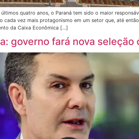
ltimos quatro anos, o Paraná tem sido o maior responsáve
do cada vez mais protagonismo em um setor que, até entã
ento da Caixa Econômica […]
a: governo fará nova seleção 