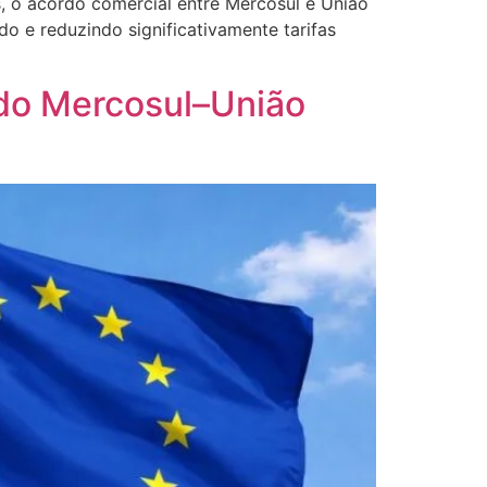
 o acordo comercial entre Mercosul e União
do e reduzindo significativamente tarifas
ordo Mercosul–União