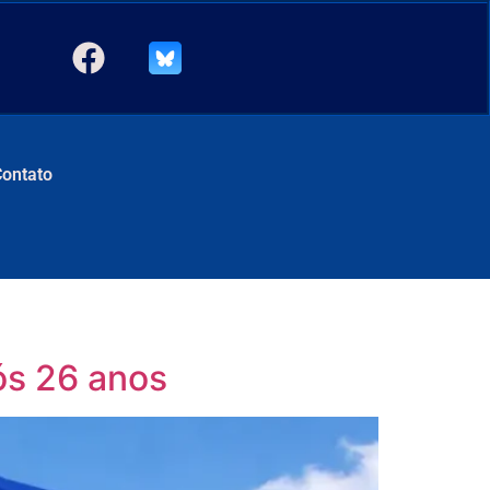
Contato
ós 26 anos