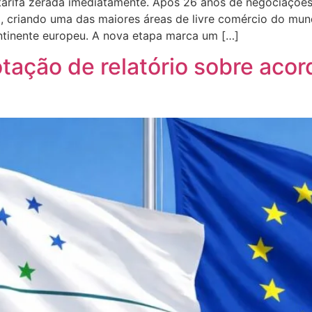
arifa zerada imediatamente. Após 26 anos de negociações,
º), criando uma das maiores áreas de livre comércio do mun
ntinente europeu. A nova etapa marca um […]
otação de relatório sobre ac