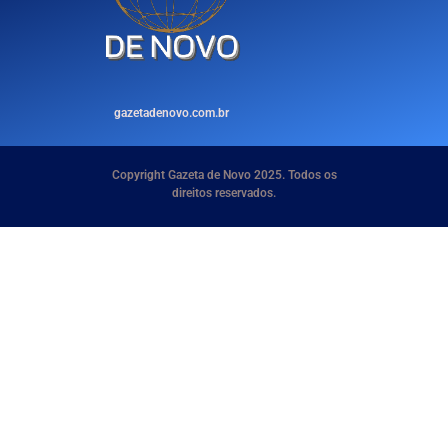
gazetadenovo.com.br
Copyright Gazeta de Novo 2025. Todos os
direitos reservados.