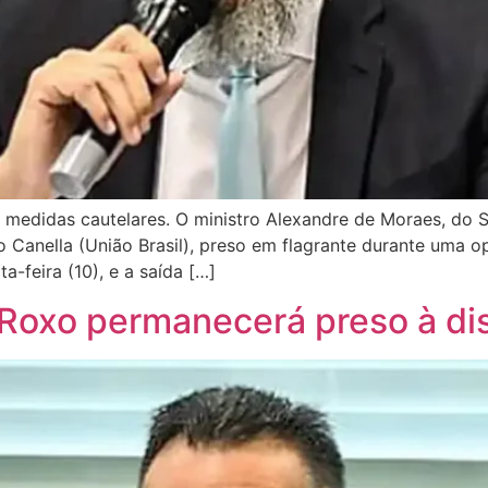
medidas cautelares. O ministro Alexandre de Moraes, do S
o Canella (União Brasil), preso em flagrante durante uma op
a-feira (10), e a saída […]
 Roxo permanecerá preso à di