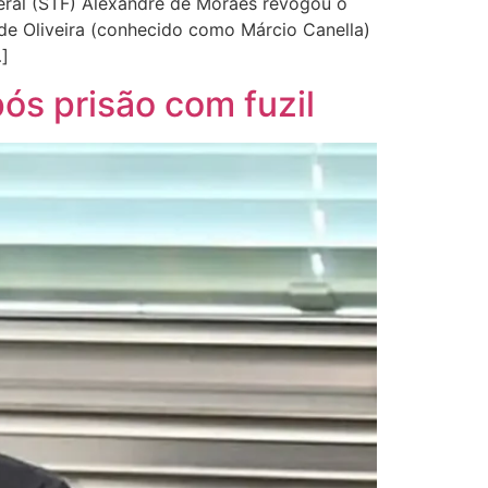
deral (STF) Alexandre de Moraes revogou o
 de Oliveira (conhecido como Márcio Canella)
…]
ós prisão com fuzil