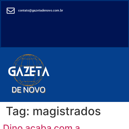
contato@gazetadenovo.com.br
Tag:
magistrados
Dino acaba com a