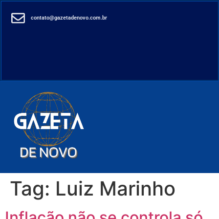
contato@gazetadenovo.com.br
Tag:
Luiz Marinho
Inflação não se controla só