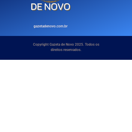
gazetadenovo.com.br
Copyright Gazeta de Novo 2025. Todos os
direitos reservados.