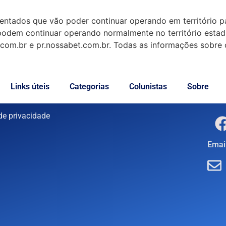
entados que vão poder continuar operando em território pa
dem continuar operando normalmente no território estadu
bet.com.br e pr.nossabet.com.br. Todas as informações sob
Links úteis
Categorias
Colunistas
Sobre
 de privacidade
Email