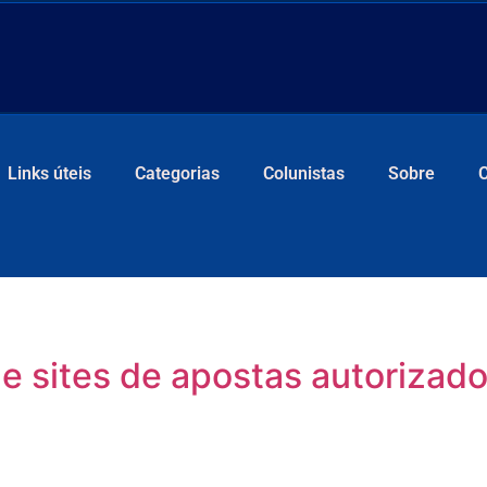
Links úteis
Categorias
Colunistas
Sobre
 de sites de apostas autorizad