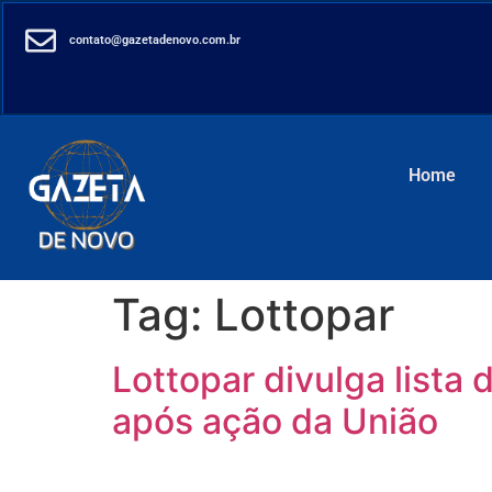
contato@gazetadenovo.com.br
Home
Tag:
Lottopar
Lottopar divulga lista
após ação da União