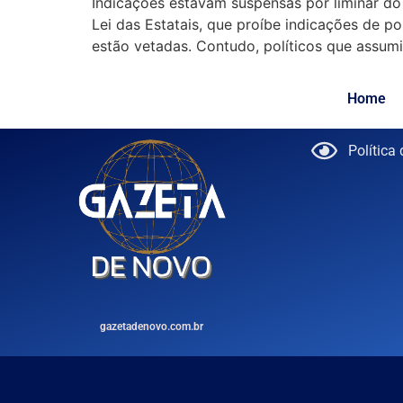
Indicações estavam suspensas por liminar do 
Lei das Estatais, que proíbe indicações de po
estão vetadas. Contudo, políticos que assum
Home
Política
gazetadenovo.com.br