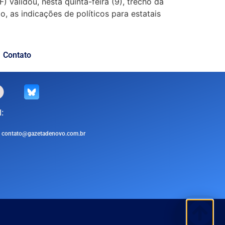
validou, nesta quinta-feira (9), trecho da
o, as indicações de políticos para estatais
Contato
:
contato@gazetadenovo.com.br
.