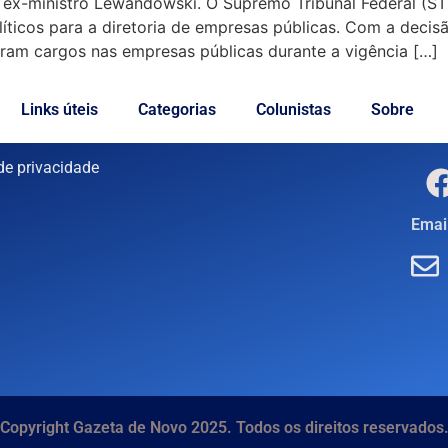
ex-ministro Lewandowski. O Supremo Tribunal Federal (STF) 
líticos para a diretoria de empresas públicas. Com a decisã
iram cargos nas empresas públicas durante a vigência […]
Links úteis
Categorias
Colunistas
Sobre
 de privacidade
Email
Copyright Gazeta de Novo 2025. Todos os direitos reservados