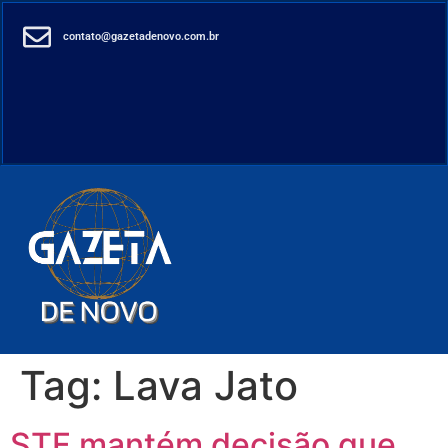
contato@gazetadenovo.com.br
Tag:
Lava Jato
STF mantém decisão que