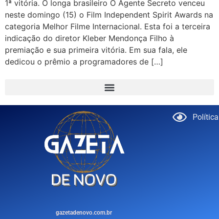
1ª vitória. O longa brasileiro O Agente Secreto venceu
neste domingo (15) o Film Independent Spirit Awards na
categoria Melhor Filme Internacional. Esta foi a terceira
indicação do diretor Kleber Mendonça Filho à
premiação e sua primeira vitória. Em sua fala, ele
dedicou o prêmio a programadores de […]
Polític
gazetadenovo.com.br