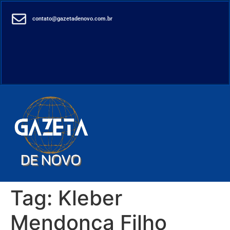
contato@gazetadenovo.com.br
Tag:
Kleber
Mendonça Filho