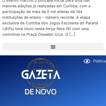
O evento marcou o pontapé inicial para uma das
maiores edições já realizadas em Curitiba, com a
participação de mais de 5 mil atletas de 144
instituições de ensino – número recorde. A etapa
exclusiva de Curitiba dos Jogos Escolares do Paraná
(JEPs) teve início nesta terça-feira (6) com uma
cerimônia na Praça Oswaldo Cruz. O […]
Polític