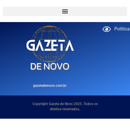
Polític
gazetadenovo.com.br
Copyright Gazeta de Novo 2025. Todos os
direitos reservados.